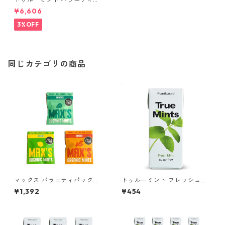
パック 5種類, 各3個（計15
¥6,606
個）(13g×15個)
3%OFF
同じカテゴリの商品
マックス バラエティパック
トゥルーミント フレッシュミ
［100%天然素材 ミントタブ
ント［プラントベース パステ
¥1,392
¥454
レット/パスティーユ/タブレッ
ィーユ］ 1個
ト菓子］3種類, 各1袋（計3
袋）(17g×3袋)