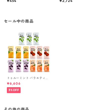
¥454
¥2,724
1個
6個
セール中の商品
トゥルーミント バラエティー
パック 5種類, 各3個（計15
¥6,606
個）(13g×15個)
3%OFF
その他の商品