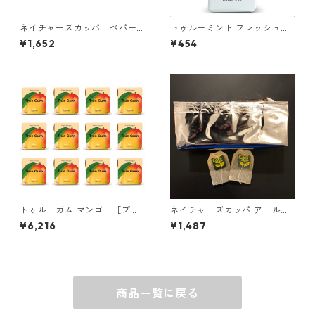
ネイチャーズカッパ ペパー
トゥルーミント フレッシュミ
ミント 50ティーバッグ（カ
ント［プラントベース パステ
¥1,652
¥454
フェインフリー）
ィーユ］ 1個
トゥルーガム マンゴー［プラ
ネイチャーズカッパ アールグ
スチックフリー＆プラントベ
レイ 60ティーバッグ ＊外箱
¥6,216
¥1,487
ース チューインガム］ 12個
なし
商品一覧に戻る