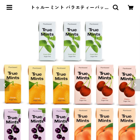
トゥルーミント バラエティーパック
5種類, 各3個（計15個）(13g×15個)
| 旅キッチンのお店