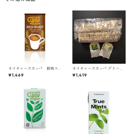
ネイチャーズカッパ 穀物コ
ネイチャーズカッパ グリーン
ーヒー カフェインフリー
ティ 60ティーバッグ ＊外箱
¥1,469
¥1,419
なし