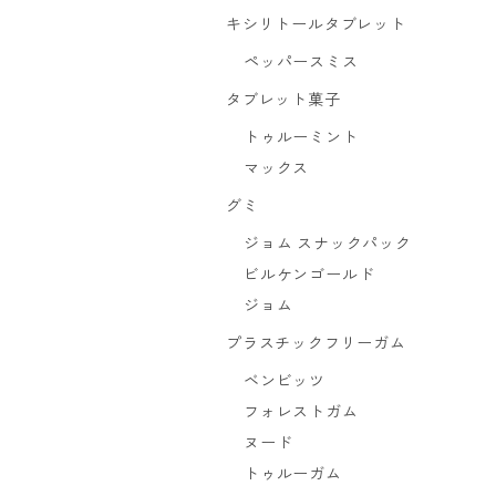
キシリトールタブレット
ペッパースミス
タブレット菓子
トゥルーミント
マックス
グミ
ジョム スナックパック
ビルケンゴールド
ジョム
プラスチックフリーガム
ベンビッツ
フォレストガム
ヌード
トゥルーガム