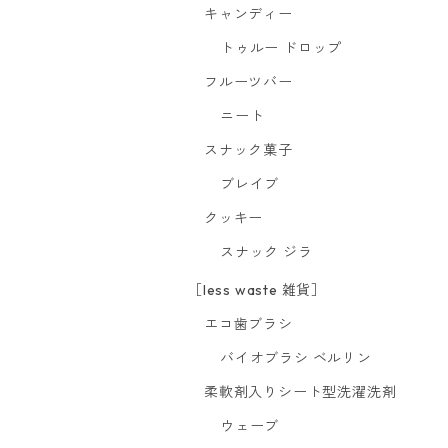
キャンディー
トゥルー ドロップ
フルーツバー
ニート
スナック菓子
ブレイブ
クッキー
スナック ジラ
［less waste 雑貨］
エコ歯ブラシ
バイオブラシ ベルリン
柔軟剤入りシート型洗濯洗剤
ウェーブ