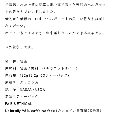
で栽培された上質な茶葉に地中海で育った天然のベルガモッ
トの香りをブレンドしました。
最初から最後の一口までベルガモットの美しい香りをお楽し
みください。
ホットでもアイスでも一年中楽しむことができる紅茶です。
＊外箱なしです。
名 称：紅茶
原材料：紅茶 / 香料（ベルガモットオイル）
内容量：132g (2.2g×60ティーバッグ)
原産国：スリランカ
認 証：NASAA / USDA
無漂白ティーバッグ
FAIR & ETHICAL
Naturally 98％ caffeine free (カフェイン含有量2%未満)