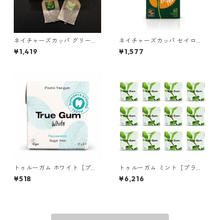
ネイチャーズカッパ グリーン
ネイチャーズカッパ セイロン
ティ 60ティーバッグ ＊外箱
60ティーバッグ
¥1,419
¥1,577
なし
トゥルーガム ホワイト［プラ
トゥルーガム ミント［プラス
スチックフリー＆プラントベ
チックフリー＆プラントベー
¥518
¥6,216
ース チューインガム］ 1個
ス チューインガム］ 12個