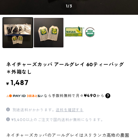
1
/3
ネイチャーズカッパ アールグレイ 60ティーバッグ
＊外箱なし
1,487
¥
¥490
なら
手数料無料で
月々
から
別途送料がかかります。
送料を確認する
¥5,400以上のご注文で国内送料が無料になります。
ネイチャーズカッパのアールグレイはスリランカ高地の農園