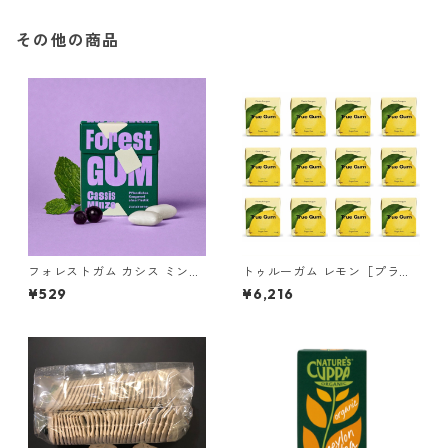
その他の商品
フォレストガム カシス ミント
トゥルーガム レモン［プラス
［プラスチックフリー＆プラ
チックフリー＆プラントベー
¥529
¥6,216
ントベース チューインガム］
ス チューインガム］ 12個
1個（20g）