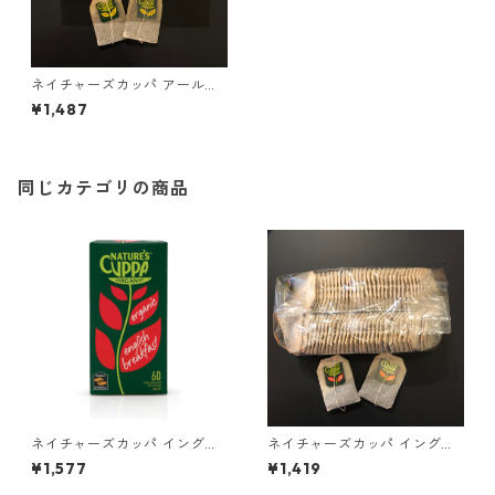
ネイチャーズカッパ アールグ
レイ 60ティーバッグ ＊外箱
¥1,487
なし
同じカテゴリの商品
ネイチャーズカッパ イングリ
ネイチャーズカッパ イングリ
ッシュブレックファースト 60
ッシュブレックファースト 60
¥1,577
¥1,419
ティーバッグ
ティーバッグ ＊外箱なし