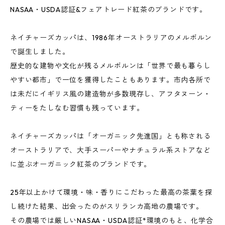
NASAA・USDA認証&フェアトレード紅茶のブランドです。
ネイチャーズカッパは、1986年オーストラリアのメルボルン
で誕生しました。
歴史的な建物や文化が残るメルボルンは「世界で最も暮らし
やすい都市」で一位を獲得したこともあります。市内各所で
は未だにイギリス風の建造物が多数現存し、アフタヌーン・
ティーをたしなむ習慣も残っています。
ネイチャーズカッパは「オーガニック先進国」とも称される
オーストラリアで、大手スーパーやナチュラル系ストアなど
に並ぶオーガニック紅茶のブランドです。
25年以上かけて環境・味・香りにこだわった最高の茶葉を探
し続けた結果、出会ったのがスリランカ高地の農場です。
その農場では厳しいNASAA・USDA認証*環境のもと、化学合