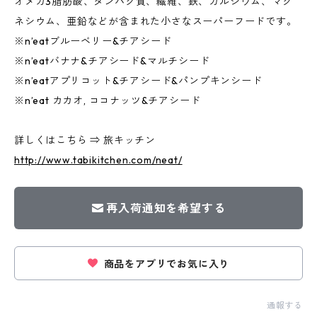
オメガ3脂肪酸、タンパク質、繊維、鉄、カルシウム、マグ
ネシウム、亜鉛などが含まれた小さなスーパーフードです。
※n’eatブルーベリー&チアシード
※n’eatバナナ&チアシード&マルチシード
※n’eatアプリコット&チアシード&パンプキンシード
※n’eat カカオ, ココナッツ&チアシード
詳しくはこちら ⇒ 旅キッチン
http://www.tabikitchen.com/neat/
再入荷通知を希望する
商品をアプリでお気に入り
通報する