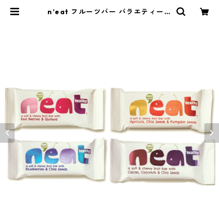
n’eat フルーツバー バラエティーパ
ック 4種類, 各1個（計4個）(45g×4
個) | 旅キッチンのお店