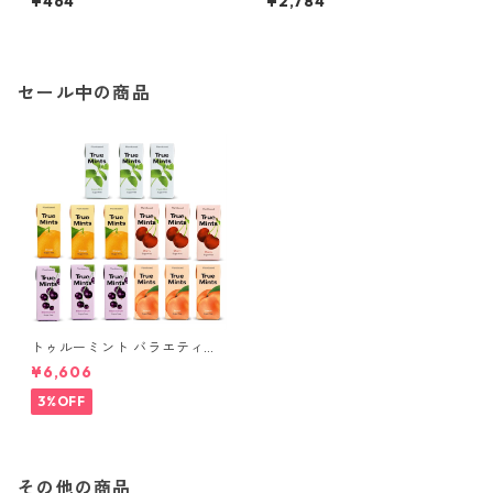
¥464
¥2,784
ク）
セール中の商品
トゥルーミント バラエティー
パック 5種類, 各3個（計15
¥6,606
個）(13g×15個)
3%OFF
その他の商品