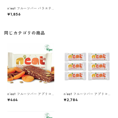
n’eat フルーツバー バラエテ
ィーパック 4種類, 各1個（計4
¥1,856
個）(45g×4個)
同じカテゴリの商品
n’eat フルーツバー アプリコ
n’eat フルーツバー アプリコ
ット, チアシード&パンプキン
ット, チアシード&パンプキン
¥464
¥2,784
シード 1個
シード（6個パック）