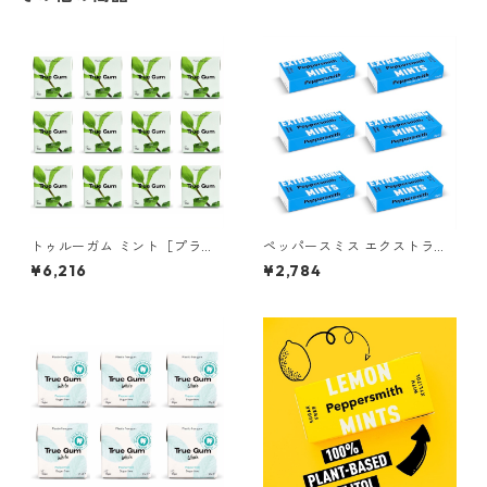
トゥルーガム ミント［プラス
ペッパースミス エクストラス
チックフリー＆プラントベー
トロング ユーカリプタス キシ
¥6,216
¥2,784
ス チューインガム］ 12個
リトールミント (6個パック）