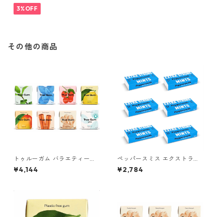
3%OFF
その他の商品
トゥルーガム バラエティーパ
ペッパースミス エクストラス
ック 8種類, 各1個（計8個）(21
トロング ユーカリプタス キシ
¥4,144
¥2,784
g×8個)
リトールミント (6個パック）