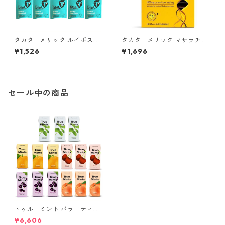
タカターメリック ルイボス＆
タカターメリック マサラチャ
ハニーブッシュ 15ティーバッ
イ 15ティーバッグ
¥1,526
¥1,696
グ（カフェインフリー）＊外
箱なし
セール中の商品
トゥルーミント バラエティー
パック 5種類, 各3個（計15
¥6,606
個）(13g×15個)