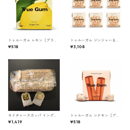
トゥルーガム レモン［プラス
トゥルーガム ジンジャー＆タ
チックフリー＆プラントベー
ーメリック［プラスチックフ
¥518
¥3,108
ス チューインガム］ 1個
リー＆プラントベース チュー
インガム］ 6個
ネイチャーズカッパ イングリ
トゥルーガム シナモン［プラ
ッシュブレックファースト 60
スチックフリー＆プラントベ
¥1,419
¥518
ティーバッグ ＊外箱なし
ース チューインガム］ 1個