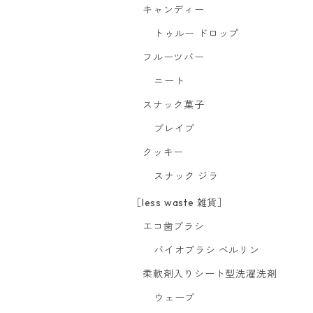
キャンディー
トゥルー ドロップ
フルーツバー
ニート
スナック菓子
ブレイブ
クッキー
スナック ジラ
［less waste 雑貨］
エコ歯ブラシ
バイオブラシ ベルリン
柔軟剤入りシート型洗濯洗剤
ウェーブ