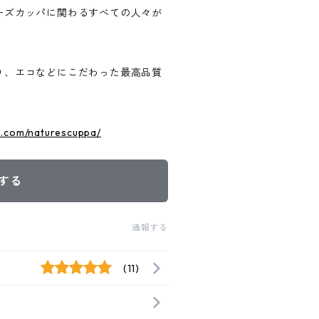
ーズカッパに関わるすべての人々が
り、エコなどにこだわった最高品質
n.com/naturescuppa/
する
通報する
(11)