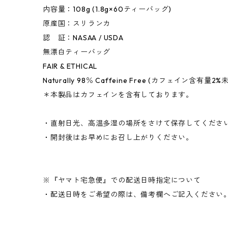
内容量：108g (1.8g×60ティーバッグ)
原産国：スリランカ
認 証：NASAA / USDA
無漂白ティーバッグ
FAIR & ETHICAL
Naturally 98％ Caffeine Free (カフェイン含有量2%
＊本製品はカフェインを含有しております。
・直射日光、高温多湿の場所をさけて保存してくださ
・開封後はお早めにお召し上がりください。
※『ヤマト宅急便』での配送日時指定について
・配送日時をご希望の際は、備考欄へご記入ください