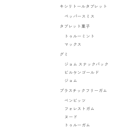
キシリトールタブレット
ペッパースミス
タブレット菓子
トゥルーミント
マックス
グミ
ジョム スナックパック
ビルケンゴールド
ジョム
プラスチックフリーガム
ベンビッツ
フォレストガム
ヌード
トゥルーガム