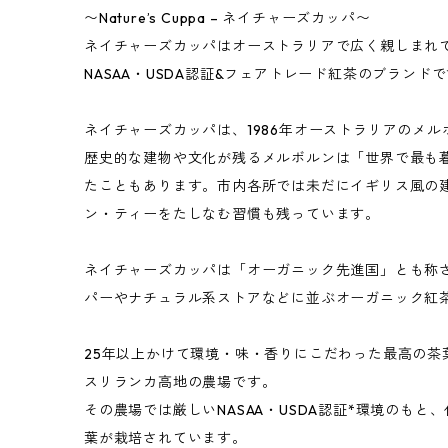
〜Nature’s Cuppa – ネイチャーズカッパ〜
ネイチャーズカッパはオーストラリアで広く親しまれ
NASAA・USDA認証&フェアトレード紅茶のブランド
ネイチャーズカッパは、1986年オーストラリアのメ
歴史的な建物や文化が残るメルボルンは「世界で最も
たこともあります。市内各所では未だにイギリス風の
ン・ティーをたしなむ習慣も残っています。
ネイチャーズカッパは「オーガニック先進国」とも称
パーやナチュラル系ストアなどに並ぶオーガニック紅
25年以上かけて環境・味・香りにこだわった最高の茶
スリランカ高地の農場です。
その農場では厳しいNASAA・USDA認証*環境のも
葉が栽培されています。