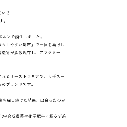
ている
です。
ルボルンで誕生しました。
暮らしやすい都市」で一位を獲得し
建造物が多数現存し、アフタヌー
されるオーストラリアで、大手スー
茶のブランドです。
葉を探し続けた結果、出会ったのが
と、化学合成農薬や化学肥料に頼らず茶